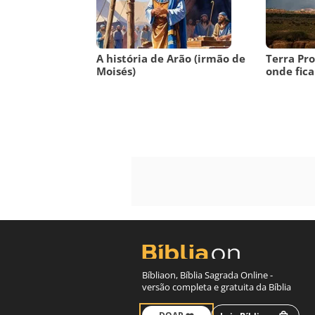
A história de Arão (irmão de
Terra Pro
Moisés)
onde fic
Bíbliaon, Bíblia Sagrada Online -
versão completa e gratuita da Bíblia