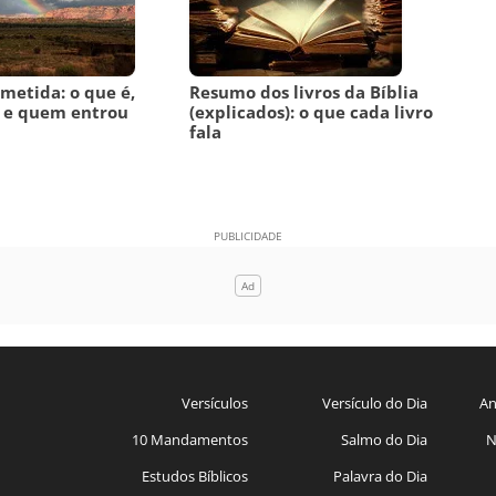
metida: o que é,
Resumo dos livros da Bíblia
a e quem entrou
(explicados): o que cada livro
fala
Versículos
Versículo do Dia
An
10 Mandamentos
Salmo do Dia
N
Estudos Bíblicos
Palavra do Dia