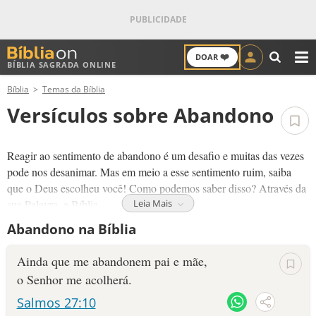
❤️
DOAR
BÍBLIA SAGRADA ONLINE
M
Bíblia
Temas da Bíblia
ANTIGO TESTAMENTO
Versículos sobre Abandono
NOVO TESTAMENTO
Reagir ao sentimento de abandono é um desafio e muitas das vezes
VERSÍCULOS
pode nos desanimar. Mas em meio a esse sentimento ruim, saiba
que o Deus escolheu você! Como podemos saber disso? Através da
VERSÍCULO DO DIA
sua Palavra, a Bíblia.
Leia Mais
Abandono na Bíblia
Na palavra de Deus há promessas preparadas para a sua vida. Ele
PALAVRA DO DIA
nos escolheu antes de nascermos e nos amou antes de tudo. A prova
Ainda que me abandonem pai e mãe,
deste amor foi concretizada pelo sacrifício de Jesus na cruz.
SALMO DO DIA
o Senhor me acolherá.
Levante os seus olhos e reconheça quem te amou primeiro, ouça as
Salmos 27:10
DEVOCIONAL DIÁRIO
palavras daquele que te escolheu para ser mais do que vencedor!