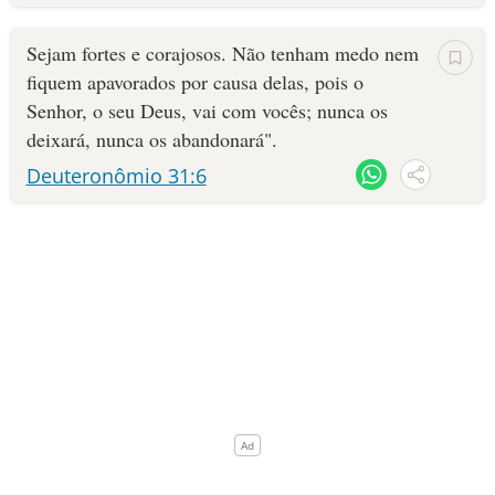
10 MANDAMENTOS
Sejam fortes e corajosos. Não tenham medo nem
fiquem apavorados por causa delas, pois o
ESTUDOS BÍBLICOS
Senhor, o seu Deus, vai com vocês; nunca os
deixará, nunca os abandonará".
ESBOÇOS DE PREGAÇÃO
Deuteronômio 31:6
TEMAS
PERGUNTE À BÍBLIA
IA
TERMO BÍBLICO
JOGOS
QUEM SOMOS
LOJA BÍBLIAON