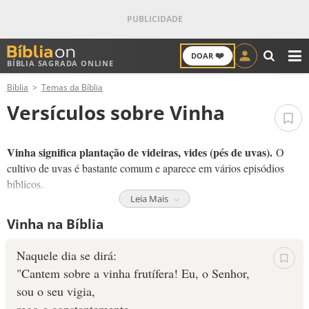
❤️
DOAR
BÍBLIA SAGRADA ONLINE
M
Bíblia
Temas da Bíblia
ANTIGO TESTAMENTO
Versículos sobre Vinha
NOVO TESTAMENTO
Vinha significa plantação de videiras, vides (pés de uvas).
O
VERSÍCULOS
cultivo de uvas é bastante comum e aparece em vários episódios
bíblicos.
VERSÍCULO DO DIA
Leia Mais
a Vinha
Na Bíblia,
ora aparece no sentido literal, ora no figurado.
Vinha na Bíblia
Nesta segunda representação, o povo de Deus foi comparado a uma
PALAVRA DO DIA
vinha (Isaías 5), cuidadosamente plantada e cultivada, mas que
Naquele dia se dirá:
produziu frutos ruins.
SALMO DO DIA
"Cantem sobre a vinha frutífera! Eu, o Senhor,
Em vez de obter a colheita esperada (amor, obediência, gratidão,
sou o seu vigia,
DEVOCIONAL DIÁRIO
adoração, serviço, etc), Deus encontrou uvas azedas e imprestáveis