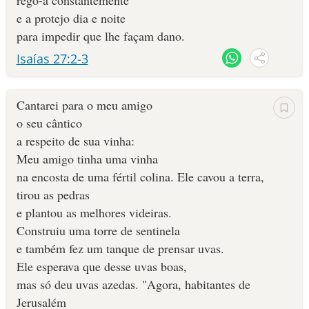
rego-a constantemente
(injustiça, desobediência, idolatria, ódio, indiferença, etc).
e a protejo dia e noite
10 MANDAMENTOS
Videira verdadeira
Jesus Cristo se auto revelou como a
(João
para impedir que lhe façam dano.
Agricultor
15:1) e Deus Pai, o
que continua cuidando para que a
Isaías 27:2-3
ESTUDOS BÍBLICOS
Sua Vinha (seu povo) esteja bem nutrida e forte em Jesus, para
produzir muitos frutos.
ESBOÇOS DE PREGAÇÃO
Cantarei para o meu amigo
o seu cântico
TEMAS
a respeito de sua vinha:
Meu amigo tinha uma vinha
PERGUNTE À BÍBLIA
IA
na encosta de uma fértil colina. Ele cavou a terra,
tirou as pedras
TERMO BÍBLICO
JOGOS
e plantou as melhores videiras.
Construiu uma torre de sentinela
QUEM SOMOS
e também fez um tanque de prensar uvas.
Ele esperava que desse uvas boas,
LOJA BÍBLIAON
mas só deu uvas azedas. "Agora, habitantes de
Jerusalém