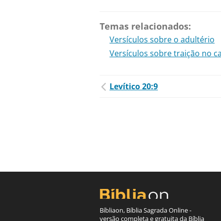
Temas relacionados:
Versículos sobre o adultério
Versículos sobre traição no c
Levítico 20:9
Bíbliaon, Bíblia Sagrada Online -
versão completa e gratuita da Bíblia