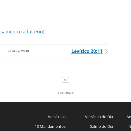
asamento (adultério)
Levítico 20:11
Levítico 20:10
Versículos
Versículo do Dia
An
10 Mandamentos
Salmo do Dia
N