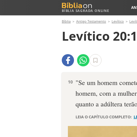
AN
BÍBLIA SAGRADA ONLINE
Bíblia
Antigo Testamento
Levítico
Levít
Levítico 20:
"Se um homem cometer
10
homem, com a mulher d
quanto a adúltera terã
LEIA O CAPÍTULO COMPLETO:
L