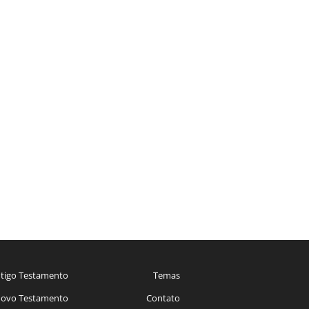
tigo Testamento
Temas
ovo Testamento
Contato