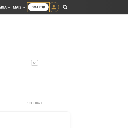
❤️
ÁRIA
MAIS
DOAR