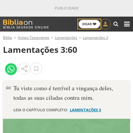
❤️
DOAR
BÍBLIA SAGRADA ONLINE
M
Bíblia
Antigo Testamento
Lamentações
Lamentações 3
ANTIGO TESTAMENTO
Lamentações 3:60
NOVO TESTAMENTO
VERSÍCULOS
VERSÍCULO DO DIA
Tu viste como é terrível a vingança deles,
60
todas as suas ciladas contra mim.
PALAVRA DO DIA
LEIA O CAPÍTULO COMPLETO:
LAMENTAÇÕES 3
SALMO DO DIA
DEVOCIONAL DIÁRIO